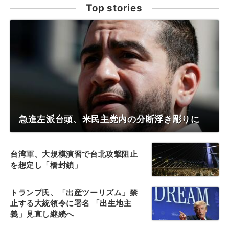
Top stories
急進左派台頭、米民主党内の分断浮き彫りに
台湾軍、大規模演習で台北攻撃阻止
を想定し「橋封鎖」
トランプ氏、「出産ツーリズム」禁
止する大統領令に署名 「出生地主
義」見直し継続へ