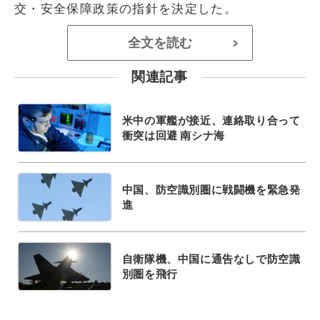
交・安全保障政策の指針を決定した。
全文を読む
>
関連記事
米中の軍艦が接近、連絡取り合って
衝突は回避 南シナ海
中国、防空識別圏に戦闘機を緊急発
進
自衛隊機、中国に通告なしで防空識
別圏を飛行