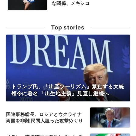
な関係、メキシコ
Top stories
トランプ氏、「出産ツーリズム」禁止する大統
領令に署名 「出生地主義」見直し継続へ
国連事務総長、ロシアとウクライナ
両国を非難 民間人狙った攻撃めぐり