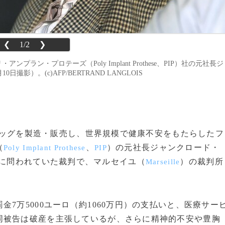
❮
1/2
❯
ンプラン・プロテーズ（Poly Implant Prothese、PIP）社の元社長ジ
10日撮影）。(c)AFP/BERTRAND LANGLOIS
胸バッグを製造・販売し、世界規模で健康不安をもたらしたフ
（
、
）の元社長ジャンクロード・
Poly Implant Prothese
PIP
罪に問われていた裁判で、マルセイユ（
）の裁判所
Marseille
7万5000ユーロ（約1060万円）の支払いと、医療サー
同被告は破産を主張しているが、さらに精神的不安や豊胸