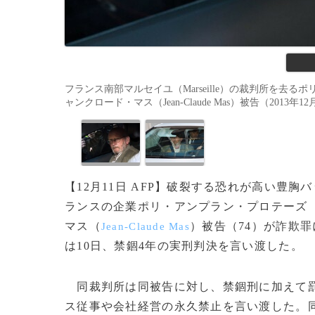
フランス南部マルセイユ（Marseille）の裁判所を去るポリ・ア
ャンクロード・マス（Jean-Claude Mas）被告（2013年12月
【12月11日 AFP】破裂する恐れが高い豊
ランスの企業ポリ・アンプラン・プロテーズ
マス（
）被告（74）が詐欺
Jean-Claude Mas
は10日、禁錮4年の実刑判決を言い渡した。
同裁判所は同被告に対し、禁錮刑に加えて罰金
ス従事や会社経営の永久禁止を言い渡した。