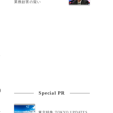
業務妨害の疑い
に
ッ
胸
Special PR
>
東京特集:TOKYO UPDATES