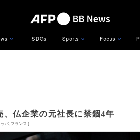
ews
SDGs
Sports
Focus
P
∨
∨
∨
売、仏企業の元社長に禁錮4年
ロッパ
フランス
]