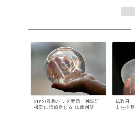
PIPの豊胸バッグ問題、独認証
仏政府、
機関に賠償命じる 仏裁判所
出を推奨