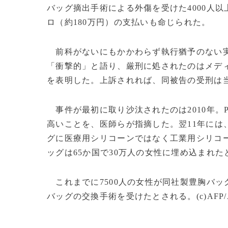
バッグ摘出手術による外傷を受けた4000人以
ロ（約180万円）の支払いも命じられた。
前科がないにもかかわらず執行猶予のない実
「衝撃的」と語り、厳刑に処されたのはメデ
を表明した。上訴されれば、同被告の受刑は
事件が最初に取り沙汰されたのは2010年。
高いことを、医師らが指摘した。翌11年には
グに医療用シリコーンではなく工業用シリコ
ッグは65か国で30万人の女性に埋め込まれ
これまでに7500人の女性が同社製豊胸バッ
バッグの交換手術を受けたとされる。(c)AFP/An