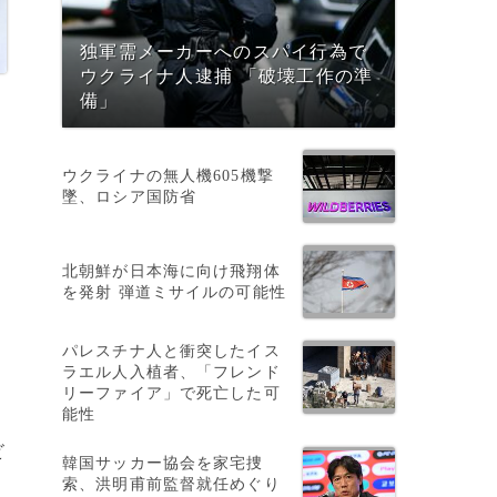
独軍需メーカーへのスパイ行為で
ウクライナ人逮捕 「破壊工作の準
備」
ウクライナの無人機605機撃
墜、ロシア国防省
北朝鮮が日本海に向け飛翔体
を発射 弾道ミサイルの可能性
パレスチナ人と衝突したイス
ラエル人入植者、「フレンド
リーファイア」で死亡した可
能性
ビ
韓国サッカー協会を家宅捜
索、洪明甫前監督就任めぐり