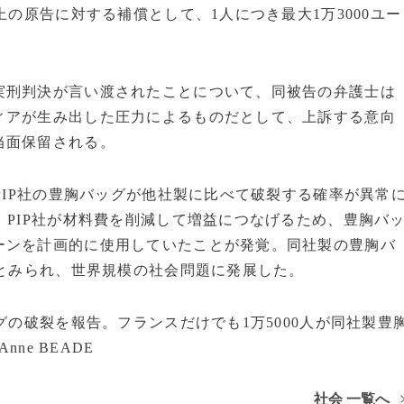
上の原告に対する補償として、1人につき最大1万3000ユー
刑判決が言い渡されたことについて、同被告の弁護士は
ィアが生み出した圧力によるものだとして、上訴する意向
当面保留される。
PIP社の豊胸バッグが他社製に比べて破裂する確率が異常
、PIP社が材料費を削減して増益につなげるため、豊胸バ
ーンを計画的に使用していたことが発覚。同社製の豊胸バ
たとみられ、世界規模の社会問題に発展した。
グの破裂を報告。フランスだけでも1万5000人が同社製豊
ne BEADE
社会 一覧へ