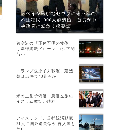
スペイン飛び地セウタに未成年の
不法移民1000人超残留、首長が中
央政府に緊急支援要請
独空港の「正体不明の物体」
ノ
は爆弾搭載ドローン ロシア関
与か
質
トランプ級原子力戦艦、建造
費は15隻で43兆円か
長
米民主党予備選、急進左派の
れ
イスラム教徒が勝利
アイスランド、反捕鯨活動家
21人に国外退去命令 再入国も
禁止