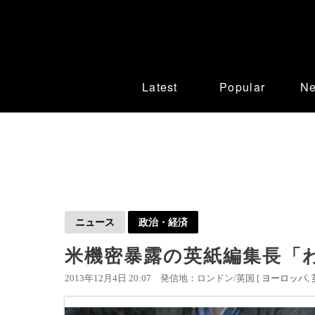
Latest
Popular
N
ニュース
政治・経済
米機密暴露の英紙編集長「
2013年12月4日 20:07
発信地：ロンドン/英国 [
ヨーロッパ