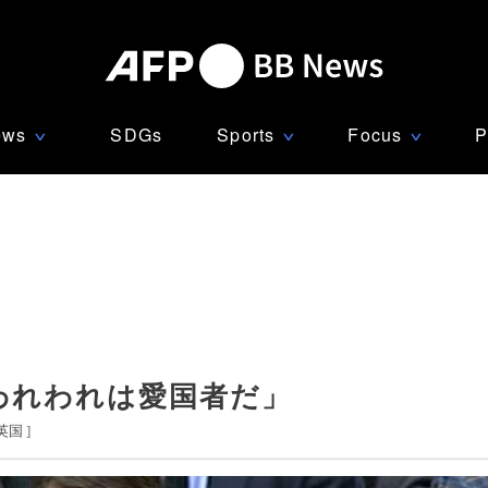
ews
SDGs
Sports
Focus
P
∨
∨
∨
われわれは愛国者だ」
英国
]