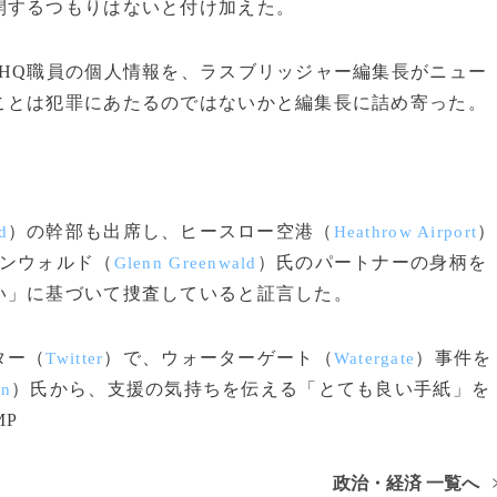
開するつもりはないと付け加えた。
HQ職員の個人情報を、ラスブリッジャー編集長がニュー
ことは犯罪にあたるのではないかと編集長に詰め寄った。
葉
）の幹部も出席し、ヒースロー空港（
）
d
Heathrow Airport
ーンウォルド（
）氏のパートナーの身柄を
Glenn Greenwald
い」に基づいて捜査していると証言した。
ター（
）で、ウォーターゲート（
）事件を
Twitter
Watergate
）氏から、支援の気持ちを伝える「とても良い手紙」を
in
MP
政治・経済 一覧へ