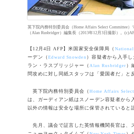
英下院内務特別委員会（Home Affairs Select Com
（Alan Rusbridger）編集長（2013年12月3日撮影）。(c)AF
【12月4日 AFP】米国家安全保障局（
National
ーデン（
）容疑者から入手し
Edward Snowden
ラン・ラスブリッジャー（
）
Alan Rusbridger
問攻めに対し同紙スタッフは「愛国者だ」と
英下院内務特別委員会（
Home Affairs Selec
は、ガーディアン紙はスノーデン容疑者から
以外の情報は安全な場所に保管されていると
先月、議会で証言した英情報機関長官は、ス
ニューヨーク・タイムズ（
）
New York Times