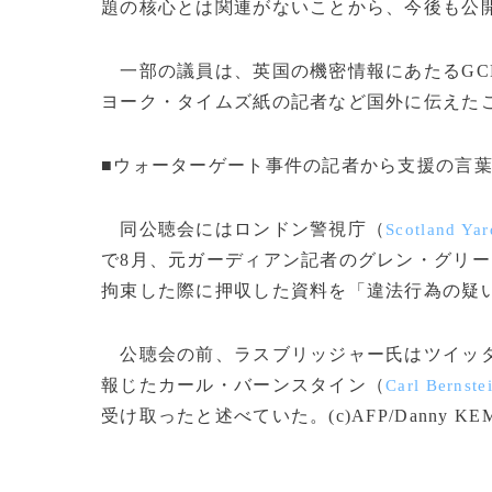
題の核心とは関連がないことから、今後も公
一部の議員は、英国の機密情報にあたるGC
ヨーク・タイムズ紙の記者など国外に伝えた
■ウォーターゲート事件の記者から支援の言
同公聴会にはロンドン警視庁（
Scotland Yar
で8月、元ガーディアン記者のグレン・グリ
拘束した際に押収した資料を「違法行為の疑
公聴会の前、ラスブリッジャー氏はツイッ
報じたカール・バーンスタイン（
Carl Bernste
受け取ったと述べていた。(c)AFP/Danny KE