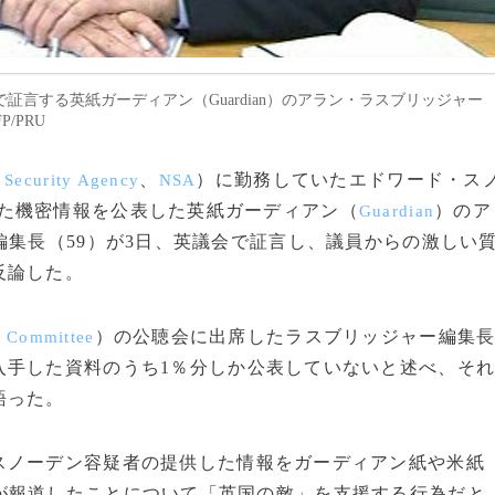
mittee）で証言する英紙ガーディアン（Guardian）のアラン・ラスブリッジャー
P/PRU
、
）に勤務していたエドワード・ス
 Security Agency
NSA
た機密情報を公表した英紙ガーディアン（
）のア
Guardian
編集長（59）が3日、英議会で証言し、議員からの激しい
反論した。
）の公聴会に出席したラスブリッジャー編集
t Committee
入手した資料のうち1％分しか公表していないと述べ、そ
語った。
ノーデン容疑者の提供した情報をガーディアン紙や米紙
が報道したことについて「英国の敵」を支援する行為だと