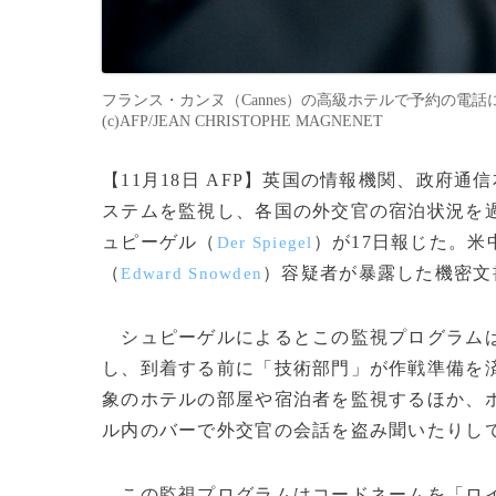
フランス・カンヌ（Cannes）の高級ホテルで予約の電話
(c)AFP/JEAN CHRISTOPHE MAGNENET
【11月18日 AFP】英国の情報機関、政府通
ステムを監視し、各国の外交官の宿泊状況を
ュピーゲル（
）が17日報じた。米
Der Spiegel
（
）容疑者が暴露した機密文
Edward Snowden
シュピーゲルによるとこの監視プログラムは
し、到着する前に「技術部門」が作戦準備を
象のホテルの部屋や宿泊者を監視するほか、
ル内のバーで外交官の会話を盗み聞いたりし
この監視プログラムはコードネームを「ロ