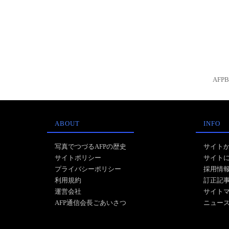
AFP
ABOUT
INFO
写真でつづるAFPの歴史
サイト
サイトポリシー
サイト
プライバシーポリシー
採用情
利用規約
訂正記
運営会社
サイト
AFP通信会長ごあいさつ
ニュー