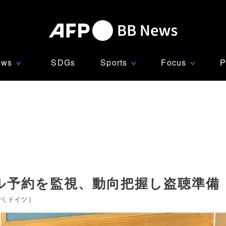
ews
SDGs
Sports
Focus
P
∨
∨
∨
ル予約を監視、動向把握し盗聴準備
パ
ドイツ
]