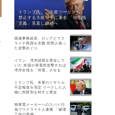
トランプ氏、「出産ツーリズム」
禁止する大統領令に署名 「出生地
主義」見直し継続へ
国連事務総長、ロシアとウク
シ
ライナ両国を非難 民間人狙っ
た攻撃めぐり
シ
イラン、湾岸諸国を脅迫して
いた 米国が発電所攻撃すれば
湾岸全域を「停電」させる
トランプ氏、米軍のミサイル
不足報道を否定 リークした人
物に拘禁刑を科すと脅迫
独軍需メーカーへのスパイ行
為でウクライナ人逮捕 「破壊
工作の準備」