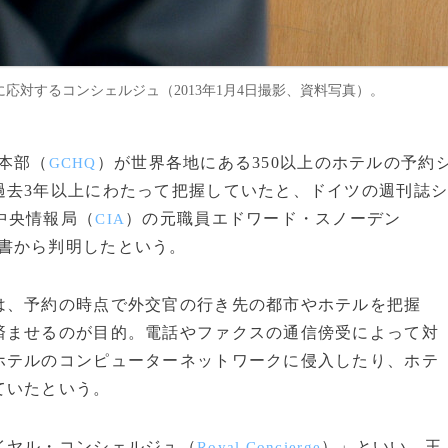
に応対するコンシェルジュ（2013年1月4日撮影、資料写真）。
信本部（
）が世界各地にある350以上のホテルの予約
GCHQ
過去3年以上にわたって把握していたと、ドイツの週刊誌
中央情報局（
）の元職員エドワード・スノーデン
CIA
書から判明したという。
、予約の時点で外交官の行き先の都市やホテルを把握
済ませるのが目的。電話やファクスの通信傍受によって対
ホテルのコンピューターネットワークに侵入したり、ホテ
ていたという。
イヤル・コンシェルジュ（
）」といい、王
Royal Concierge