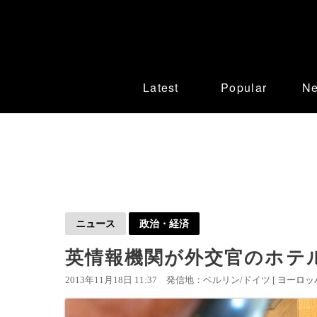
Latest
Popular
N
ニュース
政治・経済
英情報機関が外交官のホテ
2013年11月18日 11:37
発信地：ベルリン/ドイツ [
ヨーロッ