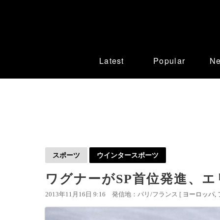
Latest
Popular
N
スポーツ
ウインタースポーツ
ワグナーがSP首位発進、エ
2013年11月16日 9:16
発信地：パリ/フランス [
ヨーロッパ