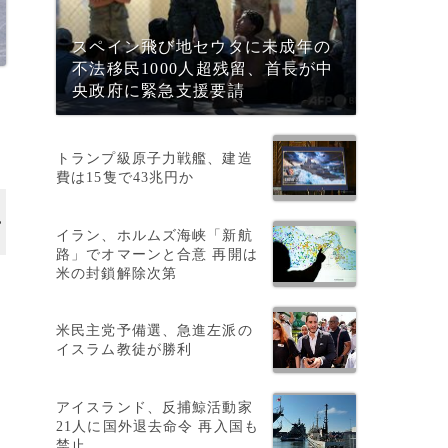
スペイン飛び地セウタに未成年の
不法移民1000人超残留、首長が中
央政府に緊急支援要請
・
トランプ級原子力戦艦、建造
費は15隻で43兆円か
イラン、ホルムズ海峡「新航
路」でオマーンと合意 再開は
米の封鎖解除次第
米民主党予備選、急進左派の
・
イスラム教徒が勝利
アイスランド、反捕鯨活動家
21人に国外退去命令 再入国も
禁止