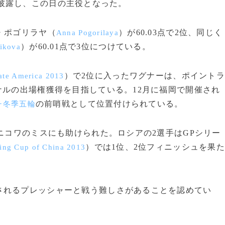
披露し、この日の主役となった。
・ポゴリラヤ（
）が60.03点で2位、同じく
Anna Pogorilaya
）が60.01点で3位につけている。
nikova
）で2位に入ったワグナーは、ポイントラ
ate America 2013
ナルの出場権獲得を目指している。12月に福岡で開催され
の前哨戦として位置付けられている。
チ冬季五輪
ニコワのミスにも助けられた。ロシアの2選手はGPシリー
）では1位、2位フィニッシュを果
ting Cup of China 2013
れるプレッシャーと戦う難しさがあることを認めてい