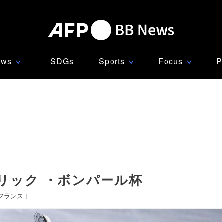
ews
SDGs
Sports
Focus
P
∨
∨
∨
リック ・ボンパール杯
フランス
]