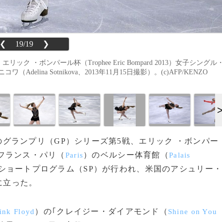
❮
19/19
❯
・ボンパール杯（Trophee Eric Bompard 2013）女子シングル
ina Sotnikova、2013年11月15日撮影）。(c)AFP/KENZO
ートのグランプリ（GP）シリーズ第5戦、エリック ・ボンパー
、フランス・パリ（
）のベルシー体育館（
Paris
Palais
ショートプログラム（SP）が行われ、米国のアシュリー
位に立った。
）の｢クレイジー・ダイアモンド（
ink Floyd
Shine on You