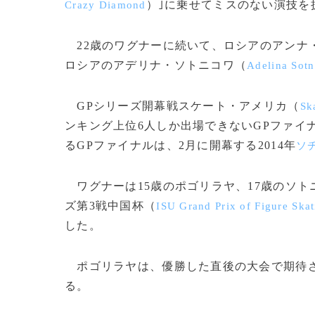
）｣に乗せてミスのない演技を
Crazy Diamond
22歳のワグナーに続いて、ロシアのアンナ
ロシアのアデリナ・ソトニコワ（
Adelina Sot
GPシリーズ開幕戦スケート・アメリカ（
Sk
ンキング上位6人しか出場できないGPファイ
るGPファイナルは、2月に開幕する2014年
ソ
ワグナーは15歳のポゴリラヤ、17歳のソト
ズ第3戦中国杯（
ISU Grand Prix of Figure Ska
した。
ポゴリラヤは、優勝した直後の大会で期待さ
る。