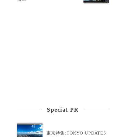
た
Special PR
東京特集:TOKYO UPDATES