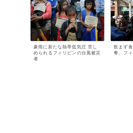
豪雨に新たな熱帯低気圧 苦し
飲まず食
められるフィリピンの台風被災
奪、フィ
者