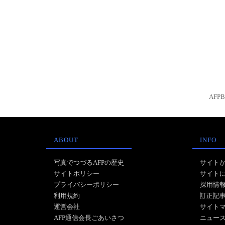
AFP
ABOUT
INFO
写真でつづるAFPの歴史
サイト
サイトポリシー
サイト
プライバシーポリシー
採用情
利用規約
訂正記
運営会社
サイト
AFP通信会長ごあいさつ
ニュー