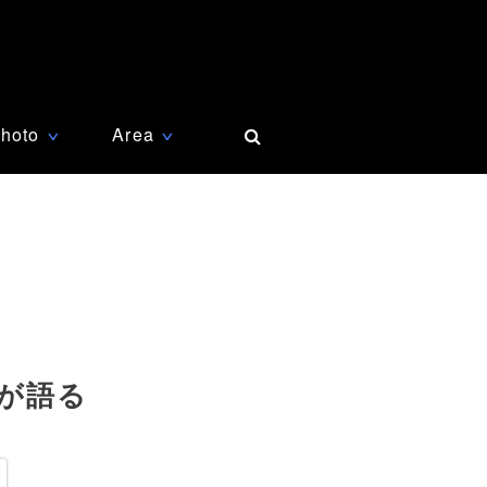
hoto
Area
∨
∨
が語る