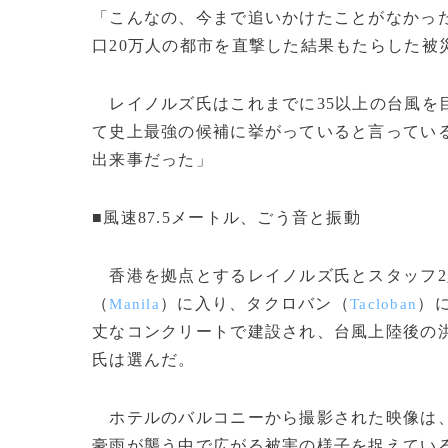
「こんなの、今まで追いかけたことがなかっ
口20万人の都市を直撃した結果もたらした被
レイノルズ氏はこれまでに35以上の台風を
て史上最強の候補に挙がっていると言ってい
出来事だった」
■風速87.5メートル、ごう音と振動
香港を拠点とするレイノルズ氏とスタッフ2
（
）に入り、タクロバン（
）
Manila
Tacloban
丈なコンクリートで建設され、台風上陸後の
氏は選んだ。
ホテルのバルコニーから撮影された映像は、風
豪雨が襲う中で広がる被害の様子を捉えてい