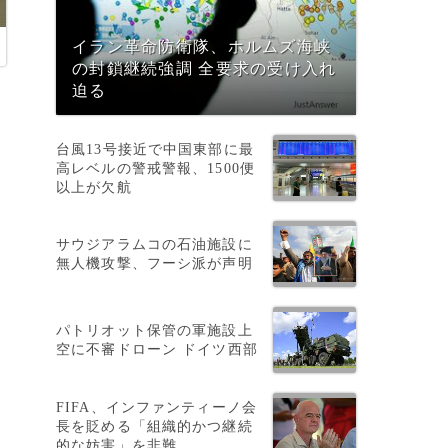
イラン革命防衛隊、ホルムズ海峡
の封鎖継続強調 全要求の受け入れ
迫る
台風13号接近で中国東部に最
高レベルの警戒警報、1500便
以上が欠航
サウジアラムコの石油施設に
無人機攻撃、フーシ派が声明
パトリオット保管の軍施設上
空に不審ドローン ドイツ西部
FIFA、インファンティーノ会
長を貶める「組織的かつ継続
的な妨害」を非難