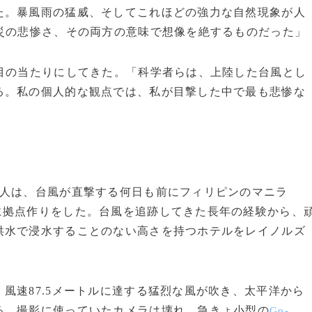
た。暴風雨の猛威、そしてこれほどの強力な自然現象が人
災の悲惨さ、その両方の意味で想像を絶するものだった」
目の当たりにしてきた。「科学者らは、上陸した台風とし
る。私の個人的な観点では、私が目撃した中で最も悲惨な
人は、台風が直撃する何日も前にフィリピンのマニラ
に拠点作りをした。台風を追跡してきた長年の経験から、
洪水で浸水することのない高さを持つホテルをレイノルズ
速87.5メートルに達する猛烈な風が吹き、太平洋から
る。撮影に使っていたカメラは壊れ、急きょ小型の
Go-