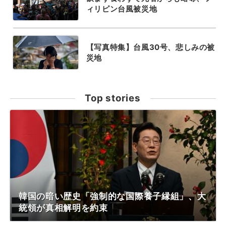
ィリピン台風被災地
【写真特集】台風30号、悲しみの被
災地
Top stories
韓国の暗い歴史「強制的な国際養子縁組」、大
統領が真相解明を約束