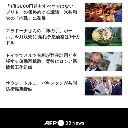
「1個3000円超もすべきではない」
ブリトーの価格めぐる議論、米共和
党の「内戦」に発展
マラドーナさんの「神の手」ボー
ル、今月競売に 落札予想価格は1千万
ドル
ドイツでメルツ首相が辞任計画と主
張する偽動画拡散、背後にロシア系
情報工作組織
サウジ、トルコ、パキスタンが共同
防衛協定締結