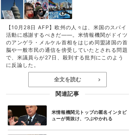
【10月28日 AFP】欧州の人々は、米国のスパイ
活動に感謝するべきだ――。米情報機関がドイツ
のアンゲラ・メルケル首相をはじめ同盟諸国の首
脳や一般市民の通信を傍受していたとされる問題
で、米議員らが27日、殺到する批判にこのよう
に反論した。
全文を読む
>
関連記事
米情報機関元トップの匿名インタビ
ューが筒抜け、つぶやかれる