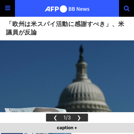
「欧州は米スパイ活動に感謝すべき」、米
議員が反論
❮
1/3
❯
caption +