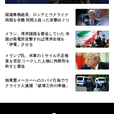
国連事務総長、ロシアとウクライナ
両国を非難 民間人狙った攻撃めぐり
イラン、湾岸諸国を脅迫していた 米
国が発電所攻撃すれば湾岸全域を
「停電」させる
トランプ氏、米軍のミサイル不足報
道を否定 リークした人物に拘禁刑を
科すと脅迫
独軍需メーカーへのスパイ行為でウ
クライナ人逮捕 「破壊工作の準備」