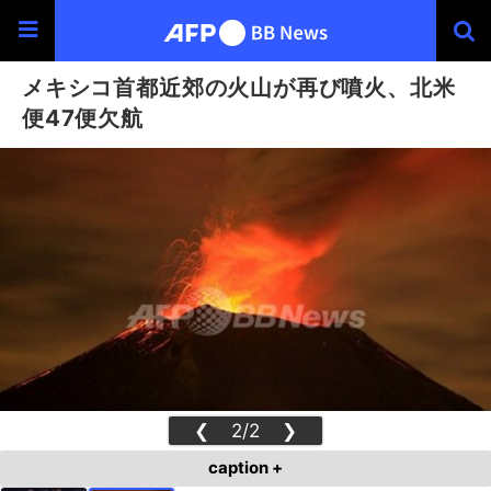
メキシコ首都近郊の火山が再び噴火、北米
便47便欠航
❮
2/2
❯
caption +