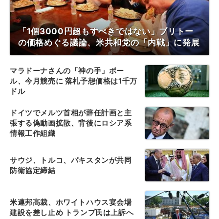
「1個3000円超もすべきではない」ブリトー
の価格めぐる議論、米共和党の「内戦」に発展
マラドーナさんの「神の手」ボー
ル、今月競売に 落札予想価格は1千万
ドル
ドイツでメルツ首相が辞任計画と主
張する偽動画拡散、背後にロシア系
情報工作組織
サウジ、トルコ、パキスタンが共同
防衛協定締結
米連邦高裁、ホワイトハウス宴会場
建設を差し止め トランプ氏は上訴へ