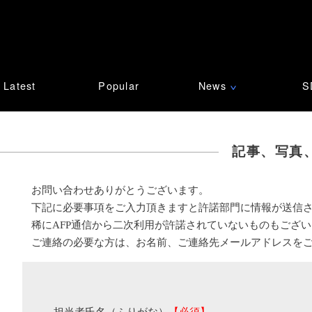
Latest
Popular
News
S
∨
記事、写真
お問い合わせありがとうございます。
下記に必要事項をご入力頂きますと許諾部門に情報が送信
稀にAFP通信から二次利用が許諾されていないものもござ
ご連絡の必要な方は、お名前、ご連絡先メールアドレスを