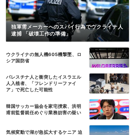
独軍需メーカーへのスパイ行為でウクライナ人
逮捕 「破壊工作の準備」
ウクライナの無人機605機撃墜、ロ
シア国防省
パレスチナ人と衝突したイスラエル
人入植者、「フレンドリーファイ
ア」で死亡した可能性
韓国サッカー協会を家宅捜索、洪明
甫前監督就任めぐり業務妨害の疑い
気候変動で湖が急拡大するケニア 迫