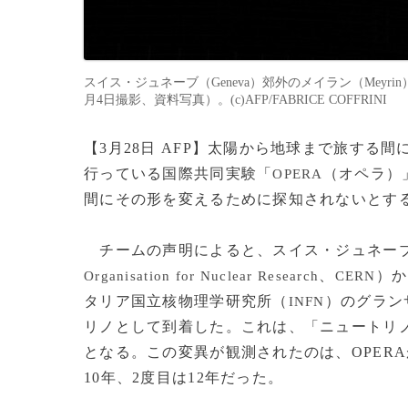
スイス・ジュネーブ（Geneva）郊外のメイラン（Meyr
月4日撮影、資料写真）。(c)AFP/FABRICE COFFRINI
【3月28日 AFP】太陽から地球まで旅す
行っている国際共同実験「
（オペラ）
OPERA
間にその形を変えるために探知されないとす
チームの声明によると、スイス・ジュネー
、
）か
Organisation for Nuclear Research
CERN
タリア国立核物理学研究所（
）のグラン
INFN
リノとして到着した。これは、「ニュートリ
となる。この変異が観測されたのは、OPERA
10年、2度目は12年だった。