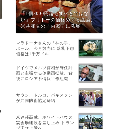
「1個3000円超もすべきではな
い」ブリトーの価格めぐる議論、
米共和党の「内戦」に発展
マラドーナさんの「神の手」
を
ボール、今月競売に 落札予想
価格は1千万ドル
ドイツでメルツ首相が辞任計
画と主張する偽動画拡散、背
後にロシア系情報工作組織
サウジ、トルコ、パキスタン
が共同防衛協定締結
0
米連邦高裁、ホワイトハウス
宴会場建設を差し止め トラン
プ氏は上訴へ