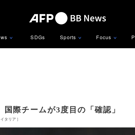
ews
SDGs
Sports
Focus
P
∨
∨
∨
、国際チームが3度目の「確認」
イタリア
]