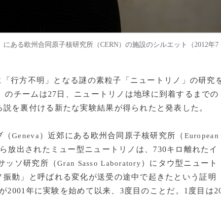
in）にある欧州合同原子核研究所（CERN）の施設のシルエット（2012年7
る間に「行方不明」となる謎の素粒子「ニュートリノ」の研究
」のチームは27日、ニュートリノは地球に到着するまでの
る説を裏付ける新たな実験結果が得られたと発表した。
ブ（
）近郊にある欧州合同原子核研究所（
Geneva
European
ら放出されたミュー型ニュートリノは、730キロ離れたイ
サッソ研究所（
）にタウ型ニュート
Gran Sasso Laboratory
ノ振動」と呼ばれる変化が送受の途中で起きたという証明
が2001年に実験を始めて以来、3度目のことだ。1度目は2