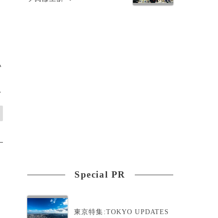
い
>
Special PR
東京特集:TOKYO UPDATES