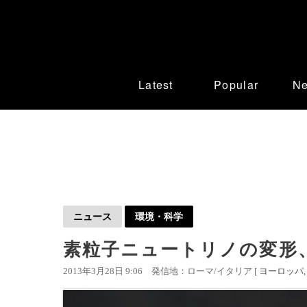
Latest
Popular
N
ニュース
環境・科学
素粒子ニュートリノの変形
2013年3月28日 9:06
発信地：ローマ/イタリア [
ヨーロッパ