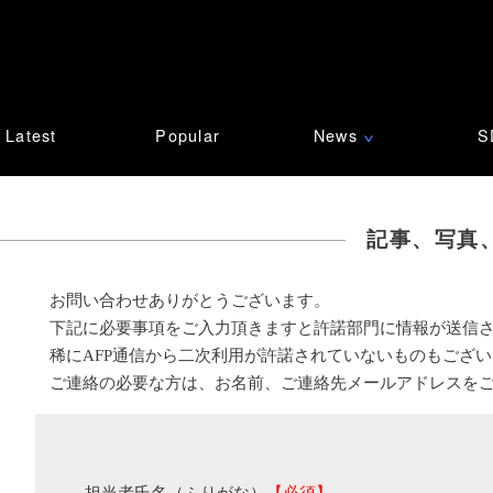
Latest
Popular
News
S
∨
記事、写真
お問い合わせありがとうございます。
下記に必要事項をご入力頂きますと許諾部門に情報が送信
稀にAFP通信から二次利用が許諾されていないものもござ
ご連絡の必要な方は、お名前、ご連絡先メールアドレスを