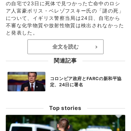
の自宅で23日に死体で見つかった亡命中のロシ
ア人富豪ボリス・ベレゾフスキー氏の「謎の死」
について、イギリス警察当局は24日、自宅から
不審な化学物質や放射性物質は検出されなかった
と発表した。
全文を読む
>
関連記事
コロンビア政府とFARCの新和平協
定、24日に署名
Top stories