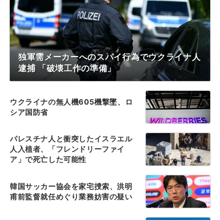
独軍需メーカーへのスパイ行為でウクライナ人
逮捕 「破壊工作の準備」
ウクライナの無人機605機撃墜、ロ
シア国防省
パレスチナ人と衝突したイスラエル
人入植者、「フレンドリーファイ
ア」で死亡した可能性
韓国サッカー協会を家宅捜索、洪明
甫前監督就任めぐり業務妨害の疑い