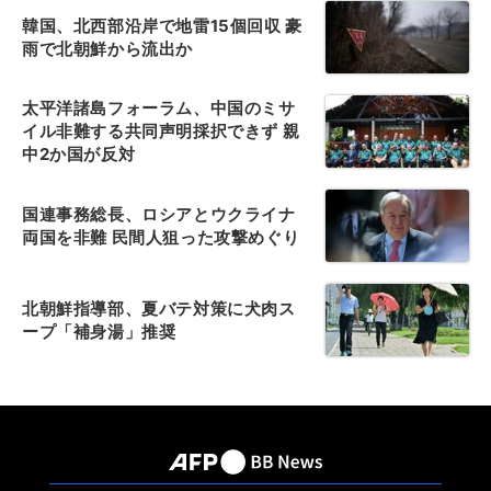
韓国、北西部沿岸で地雷15個回収 豪
雨で北朝鮮から流出か
太平洋諸島フォーラム、中国のミサ
イル非難する共同声明採択できず 親
中2か国が反対
国連事務総長、ロシアとウクライナ
両国を非難 民間人狙った攻撃めぐり
北朝鮮指導部、夏バテ対策に犬肉ス
ープ「補身湯」推奨