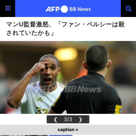
マンU監督激怒、「ファン・ペルシーは殺
されていたかも」
❮
3/3
❯
caption +