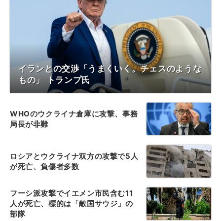
イランとの交渉「うまくいく。チェスのような
もの」 トランプ氏
WHOのウクライナ倉庫に攻撃、事務
局長が非難
ロシアとウクライナ双方の攻撃で5人
が死亡、負傷者多数
フーシ派攻撃でイエメン市民含む11
人が死亡、標的は「敵国サウジ」の
部隊