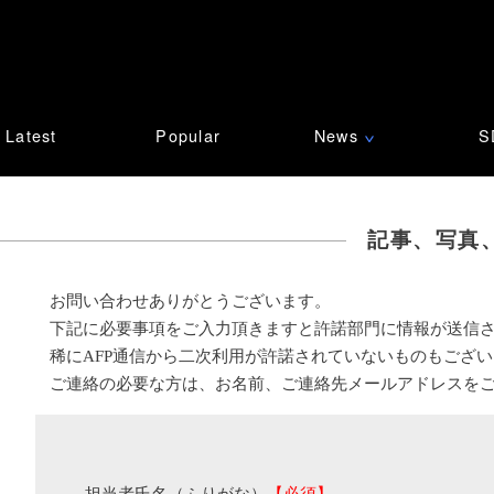
Latest
Popular
News
S
∨
記事、写真
お問い合わせありがとうございます。
下記に必要事項をご入力頂きますと許諾部門に情報が送信
稀にAFP通信から二次利用が許諾されていないものもござ
ご連絡の必要な方は、お名前、ご連絡先メールアドレスを