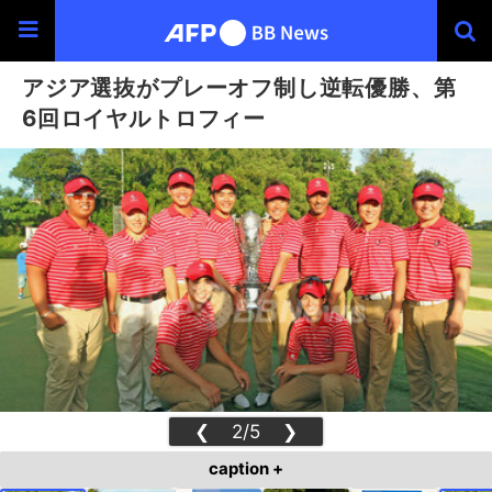
アジア選抜がプレーオフ制し逆転優勝、第
6回ロイヤルトロフィー
❮
2/5
❯
caption +