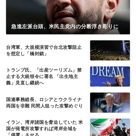
急進左派台頭、米民主党内の分断浮き彫りに
台湾軍、大規模演習で台北攻撃阻止
を想定し「橋封鎖」
トランプ氏、「出産ツーリズム」禁
止する大統領令に署名 「出生地主
義」見直し継続へ
国連事務総長、ロシアとウクライナ
両国を非難 民間人狙った攻撃めぐり
イラン、湾岸諸国を脅迫していた 米
国が発電所攻撃すれば湾岸全域を
「停電」させる