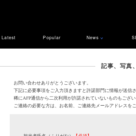
Latest
Popular
News
S
∨
記事、写真
お問い合わせありがとうございます。
下記に必要事項をご入力頂きますと許諾部門に情報が送信
稀にAFP通信から二次利用が許諾されていないものもござ
ご連絡の必要な方は、お名前、ご連絡先メールアドレスを