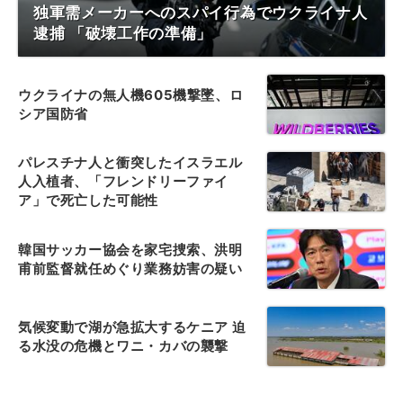
独軍需メーカーへのスパイ行為でウクライナ人
逮捕 「破壊工作の準備」
ウクライナの無人機605機撃墜、ロ
シア国防省
パレスチナ人と衝突したイスラエル
人入植者、「フレンドリーファイ
ア」で死亡した可能性
韓国サッカー協会を家宅捜索、洪明
甫前監督就任めぐり業務妨害の疑い
気候変動で湖が急拡大するケニア 迫
る水没の危機とワニ・カバの襲撃