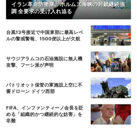
イラン革命防衛隊、ホルムズ海峡の封鎖継続強
調 全要求の受け入れ迫る
台風13号接近で中国東部に最高レベ
ルの警戒警報、1500便以上が欠航
サウジアラムコの石油施設に無人機
攻撃、フーシ派が声明
パトリオット保管の軍施設上空に不
審ドローン ドイツ西部
FIFA、インファンティーノ会長を貶
める「組織的かつ継続的な妨害」を
非難