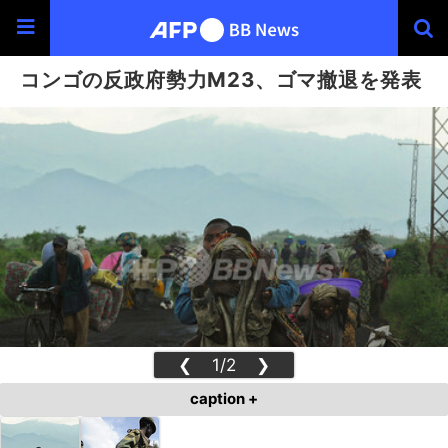
コンゴの反政府勢力M23、ゴマ撤退を発表
❮
1/2
❯
caption +