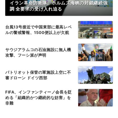
イラン革命防衛隊、ホルムズ海峡の封鎖継続強
調 全要求の受け入れ迫る
台風13号接近で中国東部に最高レベ
ルの警戒警報、1500便以上が欠航
サウジアラムコの石油施設に無人機
攻撃、フーシ派が声明
パトリオット保管の軍施設上空に不
審ドローン ドイツ西部
FIFA、インファンティーノ会長を貶
める「組織的かつ継続的な妨害」を
非難