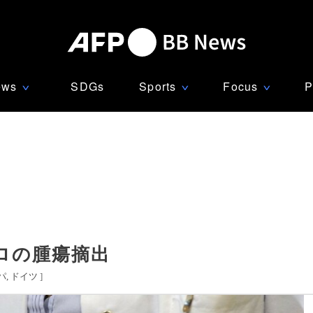
ews
SDGs
Sports
Focus
P
∨
∨
∨
ロの腫瘍摘出
パ
ドイツ
]