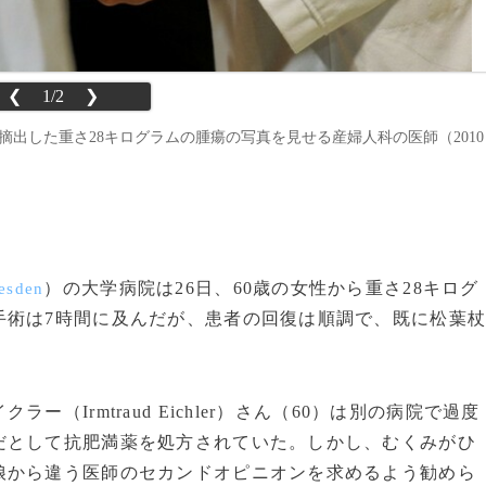
❮
1/2
❯
から摘出した重さ28キログラムの腫瘍の写真を見せる産婦人科の医師（2010
）の大学病院は26日、60歳の女性から重さ28キログ
esden
手術は7時間に及んだが、患者の回復は順調で、既に松葉
Irmtraud Eichler）さん（60）は別の病院で過度
だとして抗肥満薬を処方されていた。しかし、むくみがひ
娘から違う医師のセカンドオピニオンを求めるよう勧めら