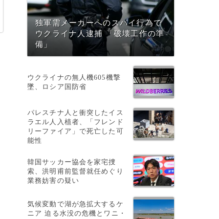
独軍需メーカーへのスパイ行為で
ウクライナ人逮捕 「破壊工作の準
備」
ウクライナの無人機605機撃
墜、ロシア国防省
パレスチナ人と衝突したイス
ラエル人入植者、「フレンド
リーファイア」で死亡した可
能性
杖
韓国サッカー協会を家宅捜
索、洪明甫前監督就任めぐり
業務妨害の疑い
気候変動で湖が急拡大するケ
ニア 迫る水没の危機とワニ・