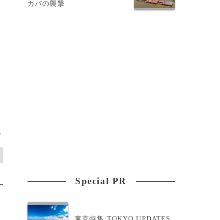
カバの襲撃
>
Special PR
東京特集:TOKYO UPDATES