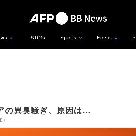
ews
SDGs
Sports
Focus
P
∨
∨
∨
アの異臭騒ぎ、原因は…
国
]