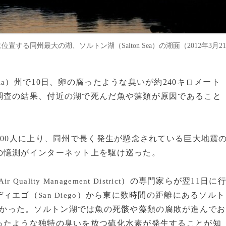
に位置する同州最大の湖、ソルトン湖（Salton Sea）の湖面（2012年3月21
）州で10日、卵の腐ったような臭いが約240キロメート
ia
調査の結果、付近の湖で死んだ魚や藻類が原因であること
00人に上り、同州で長く発生が懸念されている巨大地震
の憶測がインターネット上を駆け巡った。
）の専門家らが翌11日に
Air Quality Management District
ディエゴ（
）から東に数時間の距離にあるソルト
San Diego
かった。ソルトン湖では魚の死骸や藻類の腐敗が進んでお
ったような独特の臭いを放つ硫化水素が発生することが知