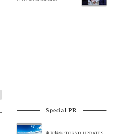
>
Special PR
東京特集:TOKYO UPDATES