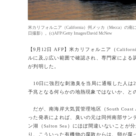
米カリフォルニア（California）州メッカ（Mecca）の南
日撮影）。(c)AFP/Getty Images/David McNew
【9月12日 AFP】米カリフォルニア（
Californ
ルに及ぶ広い範囲で確認され、専門家による
が判明した。
10日に強烈な刺激臭を当局に通報した人は2
予兆となる何らかの地熱現象ではないか、と
だが、南海岸大気質管理地区（
South Coast 
った発表によれば、臭いの元は同州南部サン
ン湖（
）にほぼ間違いないことが分
Salton Sea
り、こういった有機物の腐敗からは、卵が腐