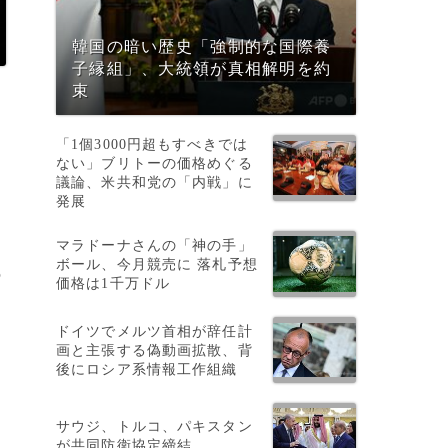
韓国の暗い歴史「強制的な国際養
子縁組」、大統領が真相解明を約
束
「1個3000円超もすべきでは
ない」ブリトーの価格めぐる
議論、米共和党の「内戦」に
発展
マラドーナさんの「神の手」
ボール、今月競売に 落札予想
の
価格は1千万ドル
ドイツでメルツ首相が辞任計
画と主張する偽動画拡散、背
行
後にロシア系情報工作組織
サウジ、トルコ、パキスタン
が共同防衛協定締結