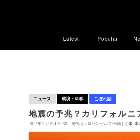
Latest
Popular
N
ニュース
環境・科学
こぼれ話
地震の予兆？カリフォルニ
2012年9月12日 16:35
発信地：ロサンゼルス/米国 [
北米
米