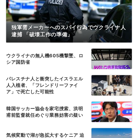
独軍需メーカーへのスパイ行為でウクライナ人
逮捕 「破壊工作の準備」
ウクライナの無人機605機撃墜、ロ
シア国防省
パレスチナ人と衝突したイスラエル
人入植者、「フレンドリーファイ
ア」で死亡した可能性
韓国サッカー協会を家宅捜索、洪明
甫前監督就任めぐり業務妨害の疑い
気候変動で湖が急拡大するケニア 迫