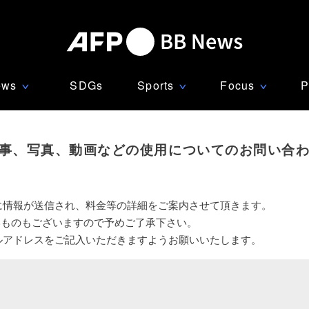
ews
SDGs
Sports
Focus
P
∨
∨
∨
事、写真、動画などの使用についてのお問い合
に情報が送信され、料金等の詳細をご案内させて頂きます。
いものもございますので予めご了承下さい。
ルアドレスをご記入いただきますようお願いいたします。