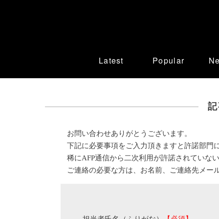
Latest
Popular
N
記
お問い合わせありがとうございます。
下記に必要事項をご入力頂きますと許諾部門
稀にAFP通信から二次利用が許諾されていな
ご連絡の必要な方は、お名前、ご連絡先メー