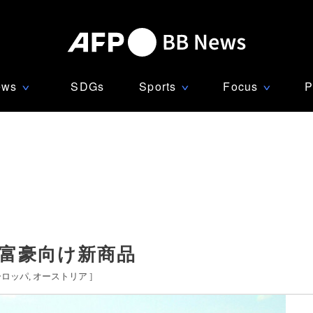
ews
SDGs
Sports
Focus
P
∨
∨
∨
大富豪向け新商品
ーロッパ
オーストリア
]