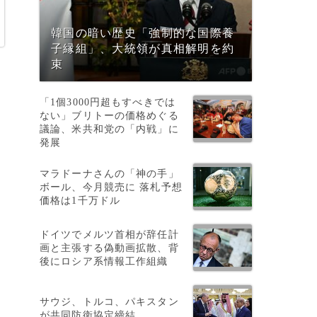
韓国の暗い歴史「強制的な国際養
子縁組」、大統領が真相解明を約
束
「1個3000円超もすべきでは
ない」ブリトーの価格めぐる
議論、米共和党の「内戦」に
発展
マラドーナさんの「神の手」
ボール、今月競売に 落札予想
価格は1千万ドル
ドイツでメルツ首相が辞任計
画と主張する偽動画拡散、背
後にロシア系情報工作組織
サウジ、トルコ、パキスタン
が共同防衛協定締結