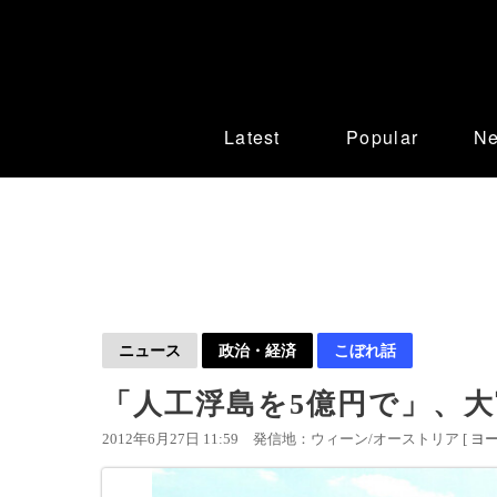
Latest
Popular
N
ニュース
政治・経済
こぼれ話
「人工浮島を5億円で」、
2012年6月27日 11:59
発信地：ウィーン/オーストリア [
ヨ