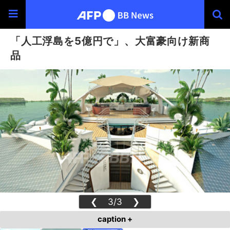
「人工浮島を5億円で」、大富豪向け新商
品
❮
3/3
❯
caption +