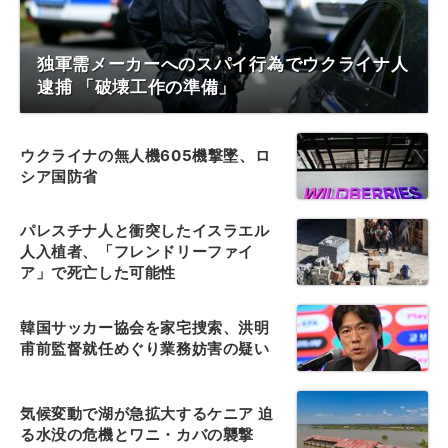
独軍需メーカーへのスパイ行為でウクライナ人
逮捕 「破壊工作の準備」
ウクライナの無人機605機撃墜、ロ
シア国防省
パレスチナ人と衝突したイスラエル
人入植者、「フレンドリーファイ
ア」で死亡した可能性
韓国サッカー協会を家宅捜索、洪明
甫前監督就任めぐり業務妨害の疑い
気候変動で湖が急拡大するケニア 迫
る水没の危機とワニ・カバの襲撃