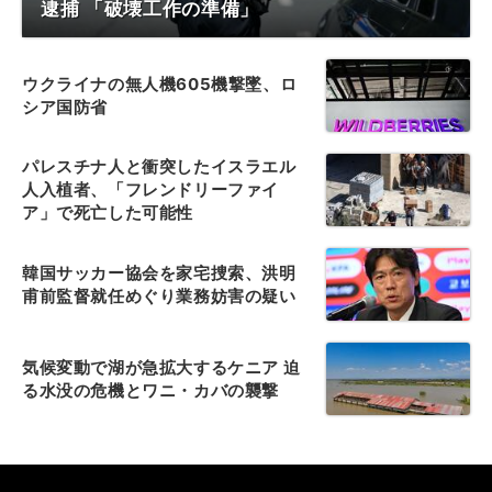
逮捕 「破壊工作の準備」
ウクライナの無人機605機撃墜、ロ
シア国防省
パレスチナ人と衝突したイスラエル
人入植者、「フレンドリーファイ
ア」で死亡した可能性
韓国サッカー協会を家宅捜索、洪明
甫前監督就任めぐり業務妨害の疑い
気候変動で湖が急拡大するケニア 迫
る水没の危機とワニ・カバの襲撃