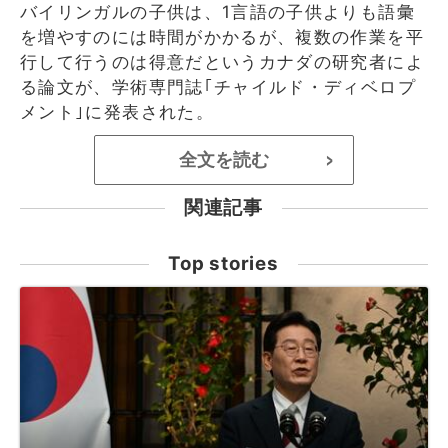
バイリンガルの子供は、1言語の子供よりも語彙
を増やすのには時間がかかるが、複数の作業を平
行して行うのは得意だというカナダの研究者によ
る論文が、学術専門誌｢チャイルド・ディベロプ
メント｣に発表された。
全文を読む
>
関連記事
Top stories