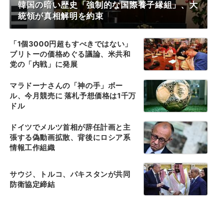
韓国の暗い歴史「強制的な国際養子縁組」、大
統領が真相解明を約束
「1個3000円超もすべきではない」
ブリトーの価格めぐる議論、米共和
党の「内戦」に発展
マラドーナさんの「神の手」ボー
ル、今月競売に 落札予想価格は1千万
ドル
ドイツでメルツ首相が辞任計画と主
張する偽動画拡散、背後にロシア系
情報工作組織
サウジ、トルコ、パキスタンが共同
防衛協定締結