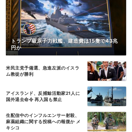
トランプ級原子力戦艦、建造費は15隻で43兆
円か
米民主党予備選、急進左派のイスラ
ム教徒が勝利
アイスランド、反捕鯨活動家21人に
国外退去命令 再入国も禁止
生配信中のインフルエンサー射殺、
麻薬組織に関する投稿への報復か メ
キシコ