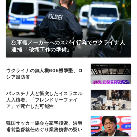
独軍需メーカーへのスパイ行為でウクライナ人
逮捕 「破壊工作の準備」
ウクライナの無人機605機撃墜、ロ
シア国防省
パレスチナ人と衝突したイスラエル
人入植者、「フレンドリーファイ
ア」で死亡した可能性
韓国サッカー協会を家宅捜索、洪明
甫前監督就任めぐり業務妨害の疑い