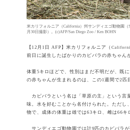
米カリフォルニア（California）州サンディエゴ動物園（S
月30日撮影）。(c)AFP/San Diego Zoo / Ken BOHN
【12月1日 AFP】米カリフォルニア（
Californ
前日に誕生したばかりのカピバラの赤ちゃん
体重5キロほどで、性別はまだ不明だが、既
の赤ちゃんが生まれるのは、この1週間で2匹
カピバラという名は「草原の主」という言葉にち
味。水を好むことから名付けられた。ただし
物で、成体の体重は雄では63キロ、雌は66キ
サンディエゴ動物園では計9匹のカピバラが