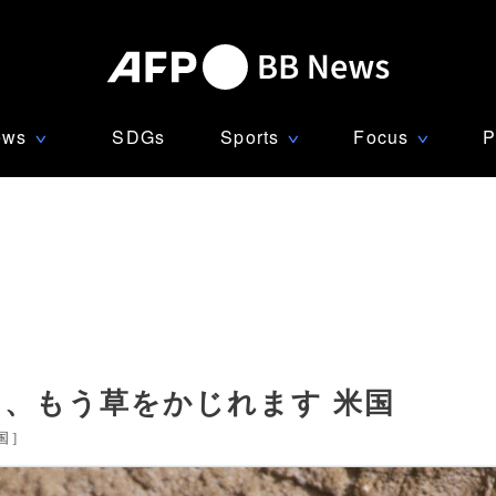
ews
SDGs
Sports
Focus
P
∨
∨
∨
ラ、もう草をかじれます 米国
国
]