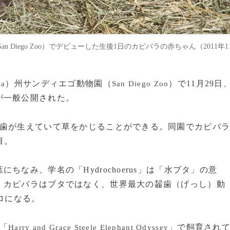
an Diego Zoo）でデビューした生後1日のカピバラの赤ちゃん（2011年1
）州サンディエゴ動物園（
）で11月29日
ia
San Diego Zoo
が一般公開された。
に歯が生えていて草をかじることができる。同園でカピバ
目。
なみ、学名の「Hydrochoerus」は「水ブタ」の意
、カピバラはブタではなく、世界最大の齧歯（げっし）動
ロになる。
「
」で飼育され
Harry and Grace Steele Elephant Odyssey