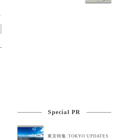
>
Special PR
東京特集:TOKYO UPDATES