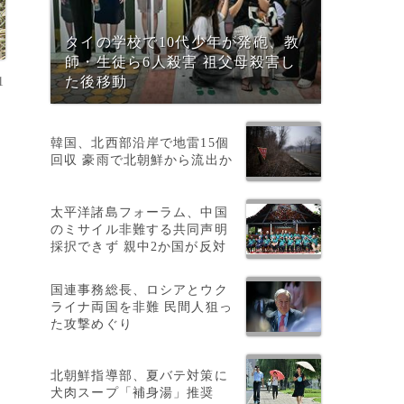
タイの学校で10代少年が発砲、教
師・生徒ら6人殺害 祖父母殺害し
1
た後移動
韓国、北西部沿岸で地雷15個
、
回収 豪雨で北朝鮮から流出か
太平洋諸島フォーラム、中国
ラ
のミサイル非難する共同声明
採択できず 親中2か国が反対
国連事務総長、ロシアとウク
ライナ両国を非難 民間人狙っ
た攻撃めぐり
北朝鮮指導部、夏バテ対策に
犬肉スープ「補身湯」推奨
て