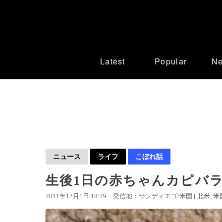
Latest
Popular
N
ニュース
ライフ
こぼれ話
生後1日の赤ちゃんカピバ
2011年12月1日 18:29
発信地：サンディエゴ/米国 [
北米
米