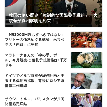
韓国の暗い歴史「強制的な国際養子縁組」、大
統領が真相解明を約束
「1個3000円超もすべきではない」
ブリトーの価格めぐる議論、米共和
党の「内戦」に発展
マラドーナさんの「神の手」ボー
ル、今月競売に 落札予想価格は1千万
ドル
ドイツでメルツ首相が辞任計画と主
張する偽動画拡散、背後にロシア系
情報工作組織
サウジ、トルコ、パキスタンが共同
防衛協定締結