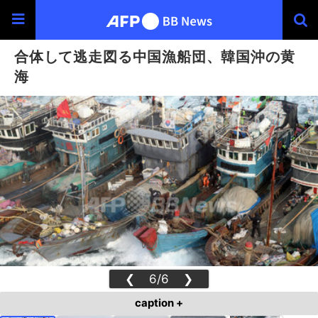
合体して逃走図る中国漁船団、韓国沖の黄
海
❮
6/6
❯
caption +