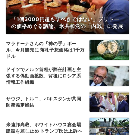
「1個3000円超もすべきではない」ブリトー
の価格めぐる議論、米共和党の「内戦」に発展
マラドーナさんの「神の手」ボー
ル、今月競売に 落札予想価格は1千万
ドル
ドイツでメルツ首相が辞任計画と主
張する偽動画拡散、背後にロシア系
情報工作組織
サウジ、トルコ、パキスタンが共同
防衛協定締結
米連邦高裁、ホワイトハウス宴会場
建設を差し止め トランプ氏は上訴へ