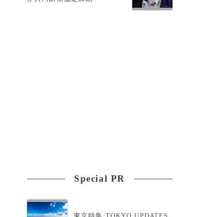
ラ
Special PR
東京特集:TOKYO UPDATES