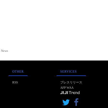
News
OTHER
SERVICES
RSS
プレスリリース
AFP WAA