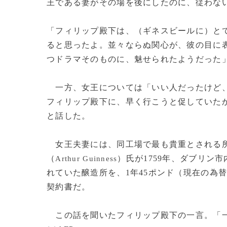
王である妻がその場を後にしたのに、従わな
「フィリップ殿下は、（ギネスビールに）と
ると思ったよ。並々ならぬ関心が、彼の目に
つドラマそのものに、魅せられたようだった
一方、女王については「いい人だったけど、
フィリップ殿下に、早く行こうと促していた
と話した。
女王夫妻には、同工場で最も貴重とされる所
（
）氏が1759年、ダブリン
Arthur Guinness
れていた醸造所を、1年45ポンド（現在の為替
契約書だ。
この話を聞いたフィリップ殿下の一言。「一