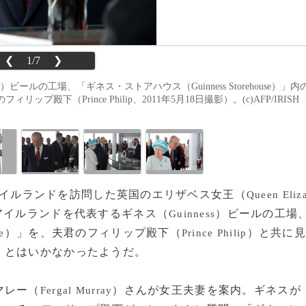
❮
1/7
❯
）ビールの工場、「ギネス・ストアハウス（Guinness Storehouse）」内
（Prince Philip、2011年5月18日撮影）。(c)AFP/IRISH
りにアイルランドを訪問した英国のエリザベス女王（
Queen Eliz
アイルランドを代表するギネス（
）ビールの工場
Guinness
）」を、夫君のフィリップ殿下（
）と共に見
e
Prince Philip
」とはいかなかったようだ。
マレー（
）さんが女王夫妻を案内。ギネスが
Fergal Murray