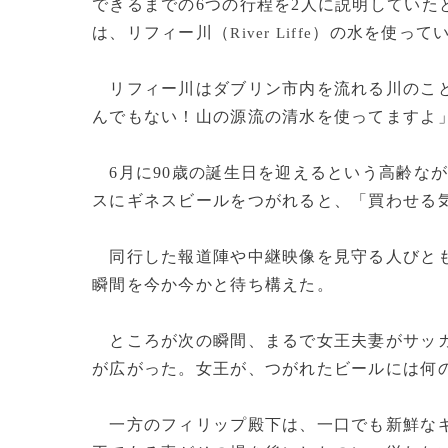
できるまでの6つの行程を2人に説明していた
は、リフィー川（
）の水を使って
River Liffe
リフィー川はダブリン市内を流れる川のこと
んでもない！山の源流の清水を使ってますよ
6月に90歳の誕生日を迎えるという高齢な
スにギネスビールをつがれると、「買わせる
同行した報道陣や中継映像を見守る人びとも
瞬間を今か今かと待ち構えた。
ところが次の瞬間、まるで女王夫妻がサッカ
が広がった。女王が、つがれたビールには何
一方のフィリップ殿下は、一口でも新鮮なギ