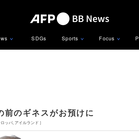
ews
SDGs
Sports
Focus
P
∨
∨
∨
の前のギネスがお預けに
ーロッパ
アイルランド
]