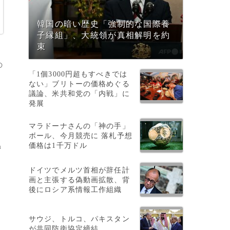
韓国の暗い歴史「強制的な国際養
子縁組」、大統領が真相解明を約
束
の
「1個3000円超もすべきでは
ない」ブリトーの価格めぐる
議論、米共和党の「内戦」に
発展
マラドーナさんの「神の手」
ボール、今月競売に 落札予想
価格は1千万ドル
a
、
ドイツでメルツ首相が辞任計
画と主張する偽動画拡散、背
後にロシア系情報工作組織
サウジ、トルコ、パキスタン
が共同防衛協定締結