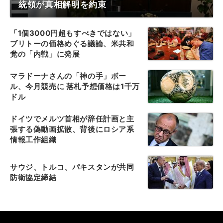
統領が真相解明を約束
「1個3000円超もすべきではない」
ブリトーの価格めぐる議論、米共和
党の「内戦」に発展
マラドーナさんの「神の手」ボー
ル、今月競売に 落札予想価格は1千万
ドル
ドイツでメルツ首相が辞任計画と主
張する偽動画拡散、背後にロシア系
情報工作組織
サウジ、トルコ、パキスタンが共同
防衛協定締結