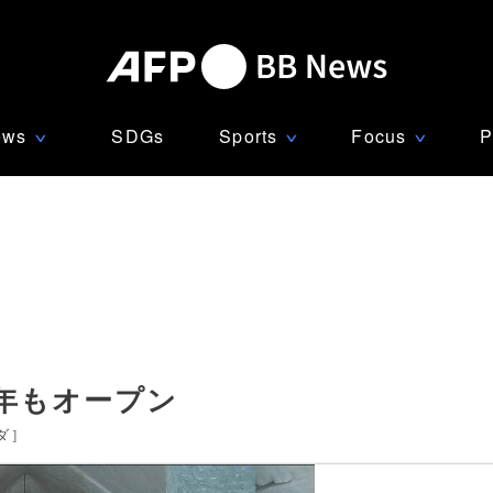
ews
SDGs
Sports
Focus
P
∨
∨
∨
年もオープン
ダ
]