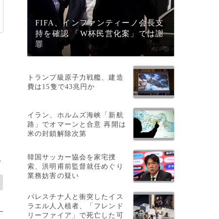
FIFA、インファンティーノ会長支
持を確認 「W杯民営化案」では謝
罪
トランプ級原子力戦艦、建造
費は15隻で43兆円か
イラン、ホルムズ海峡「新航
路」でオマーンと合意 再開は
米の封鎖解除次第
わ
韓国サッカー協会を家宅捜
>
索、洪明甫前監督就任めぐり
業務妨害の疑い
パレスチナ人と衝突したイス
ラエル人入植者、「フレンド
リーファイア」で死亡した可