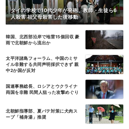
タイの学校で10代少年が発砲、教師・生徒ら6
人殺害 祖父母殺害した後移動
韓国、北西部沿岸で地雷15個回収 豪
雨で北朝鮮から流出か
太平洋諸島フォーラム、中国のミサ
イル非難する共同声明採択できず 親
中2か国が反対
国連事務総長、ロシアとウクライナ
両国を非難 民間人狙った攻撃めぐり
北朝鮮指導部、夏バテ対策に犬肉ス
ープ「補身湯」推奨