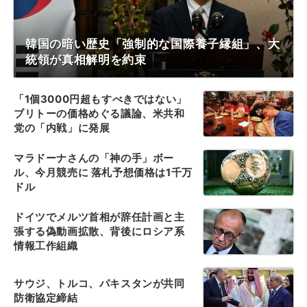
韓国の暗い歴史「強制的な国際養子縁組」、大
統領が真相解明を約束
「1個3000円超もすべきではない」
ブリトーの価格めぐる議論、米共和
党の「内戦」に発展
マラドーナさんの「神の手」ボー
ル、今月競売に 落札予想価格は1千万
ドル
ドイツでメルツ首相が辞任計画と主
張する偽動画拡散、背後にロシア系
情報工作組織
サウジ、トルコ、パキスタンが共同
防衛協定締結