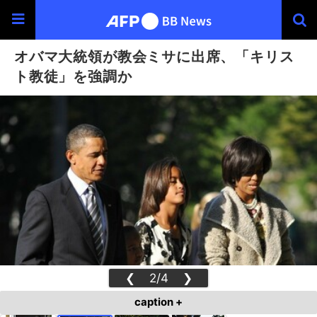
オバマ大統領が教会ミサに出席、「キリス
ト教徒」を強調か
❮
2/4
❯
caption +