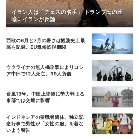
イラン人は「チェスの名手」 トランプ氏の比
喩にイランが反論
西欧の6月と7月の暑さは観測史上最
高を記録、EU気候監視機関
ウクライナの無人機攻撃によりロシ
ア中部で12人死亡、39人負傷
台風13号、中国上陸後に勢力弱まる
東部では交通に影響
インドネシアの聖職者団体、独立記
念行事で男性が「女性の服」を着な
いよう警告