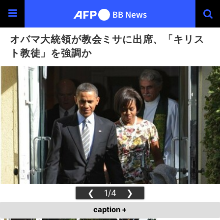
オバマ大統領が教会ミサに出席、「キリス
ト教徒」を強調か
❮
1/4
❯
caption +