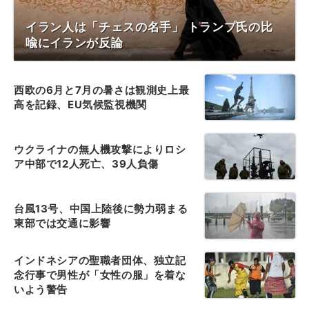
イラン人は「チェスの名手」 トランプ氏の比
喩にイランが反論
西欧の6月と7月の暑さは観測史上最
高を記録、EU気候監視機関
ウクライナの無人機攻撃によりロシ
ア中部で12人死亡、39人負傷
台風13号、中国上陸後に勢力弱まる
東部では交通に影響
インドネシアの聖職者団体、独立記
念行事で男性が「女性の服」を着な
いよう警告