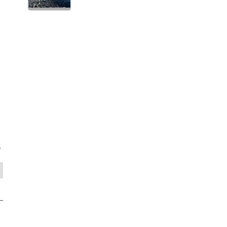
a
さ
。
>