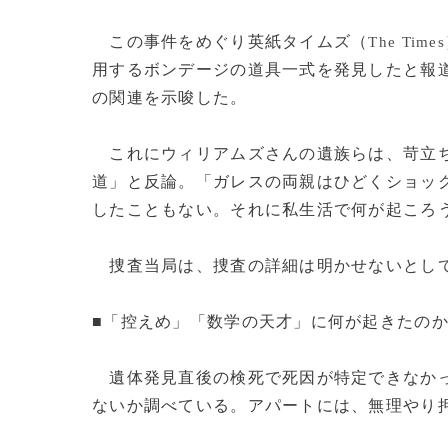
この事件をめぐり英紙タイムズ（
The Times
用するボンデージの道具一式を発見したと報
の関連を示唆した。
これにウィリアムズさんの遺族らは、苛立ち
道」と反論。「ガレスの両親はひどくショッ
したこともない。それに私生活で何が起ころ
捜査当局は、捜査の詳細は明かせないとして
■「控えめ」「数学の天才」に何が起きたの
遺体発見直後の検死で死因が特定できなかっ
ないか調べている。アパートには、無理やり