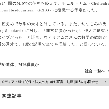
1年間のMI6での任務を終えて、チェルトナム（
Cheltenh
、
）に復職する予定だった。
ions Headquarters
GCHQ
控えめで数学の天才と評している。また、幼なじみの男
）に対し、「非常に賢かったが、他人に影響
ng Standard
タイプだった」と証言。ウィリアムズさんの数学の教師だ
番の秀才で、1度の説明で全てを理解した」と語っている
め遺体、MI6職員か
社会 一覧へ
メディア・報道関係・法人の方向け 写真・動画 購入のお問合せ
>
関連記事