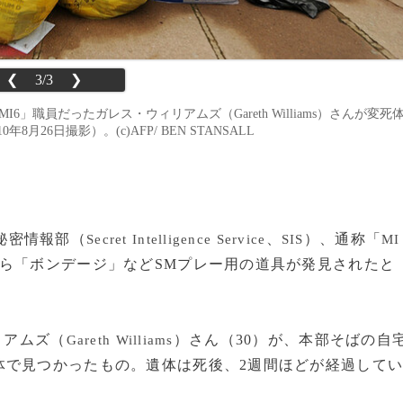
❮
3/3
❯
S）、通称「MI6」職員だったガレス・ウィリアムズ（Gareth Williams）さんが変死
月26日撮影）。(c)AFP/ BEN STANSALL
秘密情報部（
、
）、通称「
Secret Intelligence Service
SIS
MI
ら「ボンデージ」などSMプレー用の道具が発見されたと
リアムズ（
）さん（30）が、本部そばの自
Gareth Williams
体で見つかったもの。遺体は死後、2週間ほどが経過して