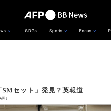
ews
SDGs
Sports
Focus
P
∨
∨
∨
「SMセット」発見？英報道
英国
]