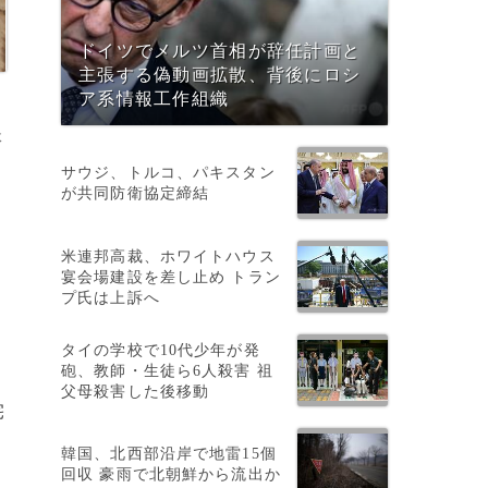
ドイツでメルツ首相が辞任計画と
主張する偽動画拡散、背後にロシ
ア系情報工作組織
体
サウジ、トルコ、パキスタン
が共同防衛協定締結
米連邦高裁、ホワイトハウス
宴会場建設を差し止め トラン
プ氏は上訴へ
タイの学校で10代少年が発
砲、教師・生徒ら6人殺害 祖
父母殺害した後移動
宅
い
韓国、北西部沿岸で地雷15個
回収 豪雨で北朝鮮から流出か