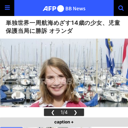
単独世界一周航海めざす14歳の少女、児童
保護当局に勝訴 オランダ
❮
1/4
❯
caption +