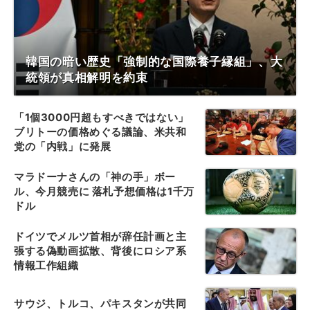
韓国の暗い歴史「強制的な国際養子縁組」、大
統領が真相解明を約束
「1個3000円超もすべきではない」
ブリトーの価格めぐる議論、米共和
党の「内戦」に発展
マラドーナさんの「神の手」ボー
ル、今月競売に 落札予想価格は1千万
ドル
ドイツでメルツ首相が辞任計画と主
張する偽動画拡散、背後にロシア系
情報工作組織
サウジ、トルコ、パキスタンが共同