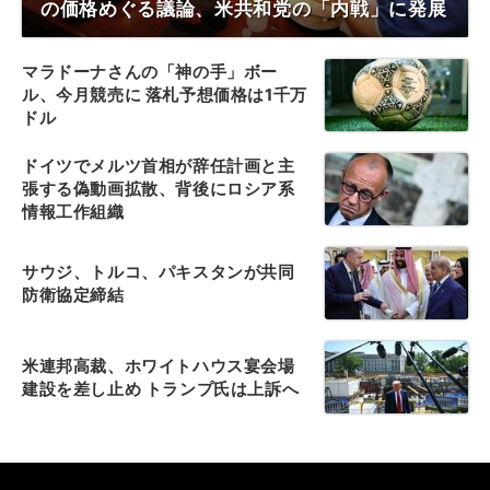
の価格めぐる議論、米共和党の「内戦」に発展
マラドーナさんの「神の手」ボー
ル、今月競売に 落札予想価格は1千万
ドル
ドイツでメルツ首相が辞任計画と主
張する偽動画拡散、背後にロシア系
情報工作組織
サウジ、トルコ、パキスタンが共同
防衛協定締結
米連邦高裁、ホワイトハウス宴会場
建設を差し止め トランプ氏は上訴へ