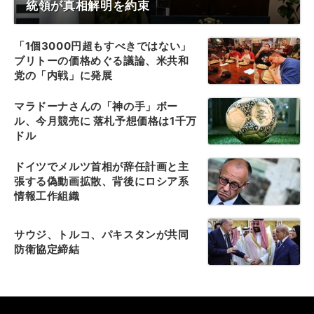
統領が真相解明を約束
「1個3000円超もすべきではない」
ブリトーの価格めぐる議論、米共和
党の「内戦」に発展
マラドーナさんの「神の手」ボー
ル、今月競売に 落札予想価格は1千万
ドル
ドイツでメルツ首相が辞任計画と主
張する偽動画拡散、背後にロシア系
情報工作組織
サウジ、トルコ、パキスタンが共同
防衛協定締結