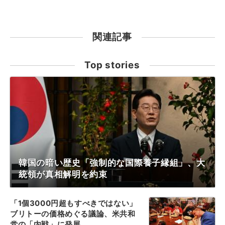
関連記事
Top stories
韓国の暗い歴史「強制的な国際養子縁組」、大
統領が真相解明を約束
「1個3000円超もすべきではない」
ブリトーの価格めぐる議論、米共和
党の「内戦」に発展