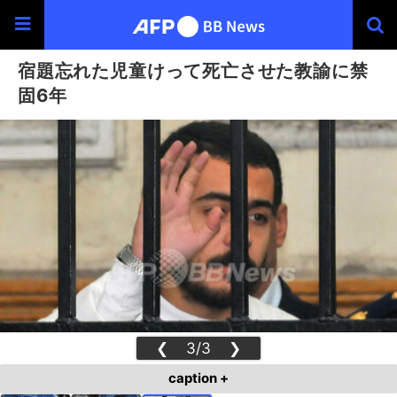
宿題忘れた児童けって死亡させた教諭に禁
固6年
❮
3/3
❯
caption +