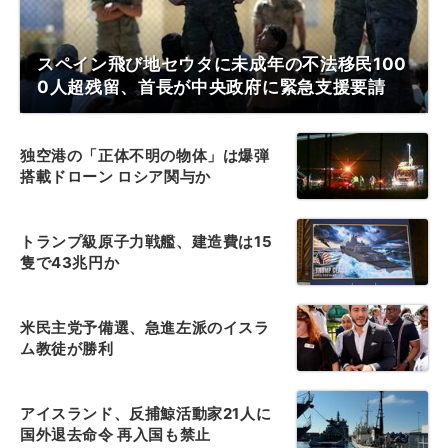
スペイン飛び地セウタに未成年の不法移民100
0人超残留、首長が中央政府に緊急支援要請
独空港の「正体不明の物体」は爆弾
搭載ドローン ロシア関与か
トランプ級原子力戦艦、建造費は15
隻で43兆円か
米民主党予備選、急進左派のイスラ
ム教徒が勝利
アイスランド、反捕鯨活動家21人に
国外退去命令 再入国も禁止