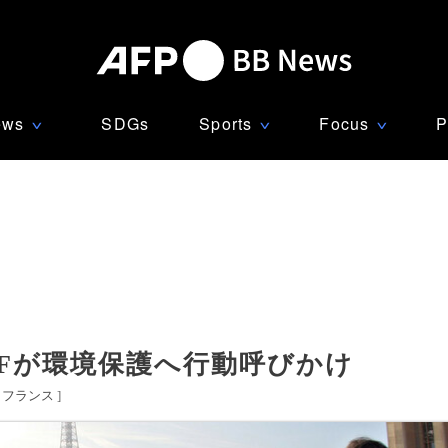
ews
SDGs
Sports
Focus
P
∨
∨
∨
WFが環境保護へ行動呼びかけ
フランス
]