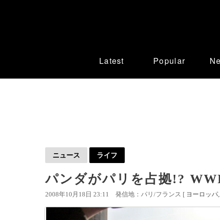
Latest
Popular
N
ニュース
ライフ
パンダがパリを占拠!? W
2008年10月18日 23:11
発信地：パリ/フランス [
ヨーロッパ