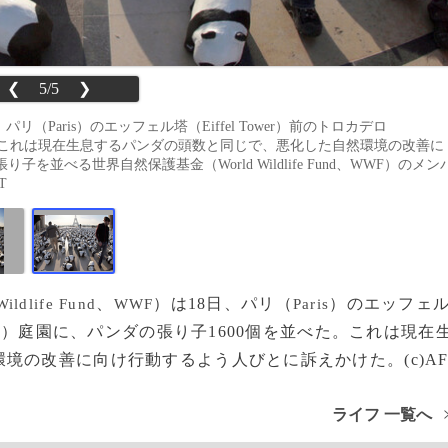
❮
5/5
❯
8日、パリ（Paris）のエッフェル塔（Eiffel Tower）前のトロカデロ
並べた。これは現在生息するパンダの頭数と同じで、悪化した自然環境の改善に
べる世界自然保護基金（World Wildlife Fund、WWF）のメン
T
、
）は18日、パリ（
）のエッフェ
Wildlife Fund
WWF
Paris
）庭園に、パンダの張り子1600個を並べた。これは現在
o
境の改善に向け行動するよう人びとに訴えかけた。(c)A
ライフ 一覧へ