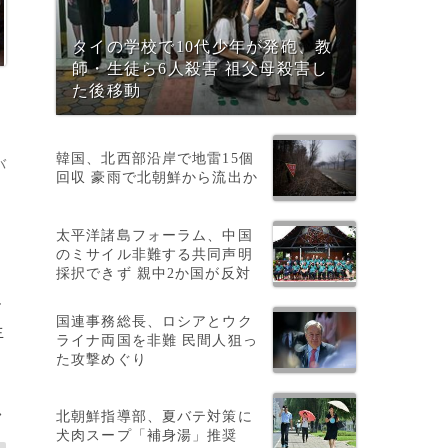
タイの学校で10代少年が発砲、教
師・生徒ら6人殺害 祖父母殺害し
た後移動
韓国、北西部沿岸で地雷15個
バ
回収 豪雨で北朝鮮から流出か
太平洋諸島フォーラム、中国
のミサイル非難する共同声明
採択できず 親中2か国が反対
ル
国連事務総長、ロシアとウク
生
ライナ両国を非難 民間人狙っ
た攻撃めぐり
F
>
北朝鮮指導部、夏バテ対策に
犬肉スープ「補身湯」推奨